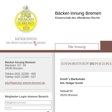
Bäcker-Innung Bremen
Körperschaft des öffentlichen Rechts
Die Innung
Bäcker-Innung Bremen
[123]
[A]
[B]
[CD]
[E]
[F]
[G]
[H]
[I]
[J]
[K]
[L
Martinistr. 53 - 55
28195 Bremen
Telefon 0421 22280 - 600
Telefax 0421 22280 - 617
Groth´s Backstube
info@baecker-innung-bremen.de
Inh. Holger Groth
Sielwall 59
28203 Bremen
Mitglieder-Login Interner Bereich