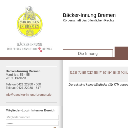
Bäcker-Innung Bremen
Körperschaft des öffentlichen Rechts
Die Innung
Bäcker-Innung Bremen
[123]
[A]
[B]
[CD]
[E]
[F]
[G]
[H]
[I]
[J]
[K]
[L
Martinistr. 53 - 55
28195 Bremen
Telefon 0421 22280 - 600
Derzeit sind keine Mitglieder (für [T]) gespe
Telefax 0421 22280 - 617
info@baecker-innung-bremen.de
Mitglieder-Login Interner Bereich